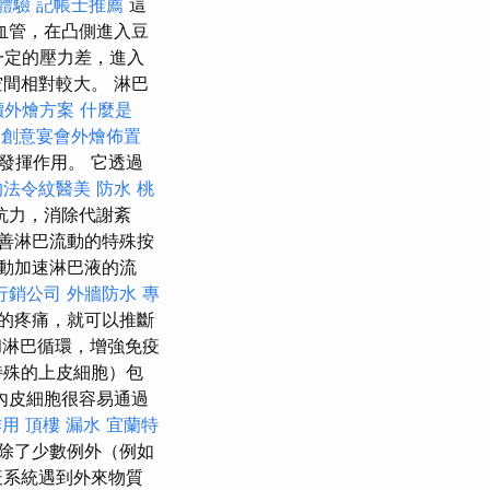
體驗
記帳士推薦
這
血管，在凸側進入豆
一定的壓力差，進入
間相對較大。 淋巴
價外燴方案
什麼是
薦
創意宴會外燴佈置
發揮作用。 它透過
的法令紋醫美
防水
桃
抗力，消除代謝紊
善淋巴流動的特殊按
動加速淋巴液的流
行銷公司
外牆防水
專
的疼痛，就可以推斷
淋巴循環，增強免疫
特殊的上皮細胞）包
內皮細胞很容易通過
作用
頂樓 漏水
宜蘭特
除了少數例外（例如
疫系統遇到外來物質