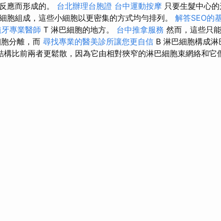
疫反應而形成的。
台北辦理台胞證
台中運動按摩
只要生髮中心的
細胞組成，這些小細胞以更密集的方式均勻排列。
解答SEO的
植牙專業醫師
T 淋巴細胞的地方。
台中推拿服務
然而，這些只
細胞分離，而
尋找專業的醫美診所讓您更自信
B 淋巴細胞構成
結構比前兩者更鬆散，因為它由相對狹窄的淋巴細胞束網絡和它