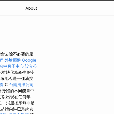
About
體會去除不必要的脂
程
外燴擺盤
Google
台中月子中心
設立公
化並轉化為產生免疫
確地說是一種油按
推薦
C
台南清潔公司
著身體的不同能量中
可以出現在任何年
。 消脂按摩無非是
生起體內淋巴系統功