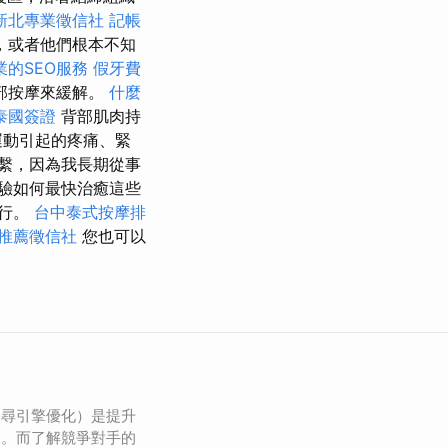
新北專業徵信社
記帳
，或者他們根本不知
業的SEO服務
假牙費
部按摩來緩解。
什麼
泰國簽證
背部肌肉持
運動引起的疼痛、緊
繫，因為我長期從事
驗如何最快治癒這些
進行。
台中泰式按摩排
推薦徵信社
您也可以
搜尋引擎優化）是提升
一。而了解競爭對手的