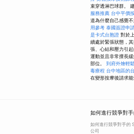
束穿透淋巴球群。 
服務推薦
台中平價
道為什麼自己感覺不
用參考
泰國簽證申
是卡式台胞證
對於上
續處於緊張狀態，其
張、心結和壓力引
運動並且非常擅長
部位。
到府外燴輕
毒療程
台中地區的
在變形按摩後請求能
如何進行競爭對手的
如何進行競爭對手的 SE
公司