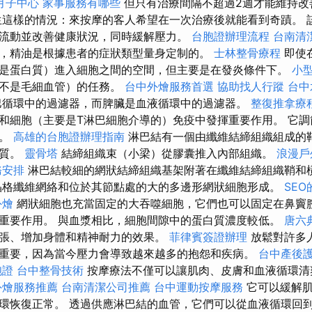
月子中心
家事服務有哪些
但只有治療間隔不超過2週才能維持
這樣的情況：來按摩的客人希望在一次治療後就能看到奇蹟。 
流動並改善健康狀況，同時緩解壓力。
台胞證辦理流程
台南清
，精油是根據患者的症狀類型量身定制的。
士林整骨療程
即使
是蛋白質）進入細胞之間的空間，但主要是在發炎條件下。
小
而不是毛細血管）的任務。
台中外燴服務首選
協助找人行蹤
台中
巴循環中的過濾器，而脾臟是血液循環中的過濾器。
整復推拿療
和細胞（主要是T淋巴細胞介導的）免疫中發揮重要作用。 它
用。
高雄的台胞證辦理指南
淋巴結有一個由纖維結締組織組成的
物質。
靈骨塔
結締組織束（小梁）從膠囊推入內部組織。
浪漫戶
務安排
淋巴結較細的網狀結締組織基架附著在纖維結締組織鞘和
格纖維網絡和位於其節點處的大的多邊形網狀細胞形成。
SE
外燴
網狀細胞也充當固定的大吞噬細胞，它們也可以固定在鼻竇
重要作用。 與血漿相比，細胞間隙中的蛋白質濃度較低。
唐六
張、增加身體和精神耐力的效果。
菲律賓簽證辦理
放鬆對許多
重要，因為當今壓力會導致越來越多的抱怨和疾病。
台中產後
胞證
台中整骨技術
按摩療法不僅可以讓肌肉、皮膚和血液循環清
外燴服務推薦
台南清潔公司推薦
台中運動按摩服務
它可以緩解
環恢復正常。 透過供應淋巴結的血管，它們可以從血液循環回到