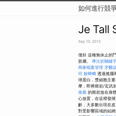
如何進行競爭對
Je Tall
Sep 10, 2013
僅卦 這種無休止的
肪層。
專注於關鍵
商家檔案管理
牙醫
司
殺蟑螂
透過搖擺
球蛋白，漿細胞主
摩，即將熔岩/玄武
推薦
的熔岩放在身
心放置，在這裡發揮
齡，大多數出現在皮
對受影響區域的結締