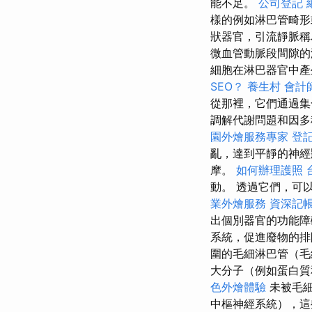
能不足。
公司登記
樣的例如淋巴管畸
狀器官，引流靜脈稱
微血管動脈段間隙的
細胞在淋巴器官中產
SEO？
養生村
會計
從那裡，它們通過集
調解代謝問題和因多
園外燴服務專家
登
亂，達到平靜的神
摩。
如何辦理護照
動。 透過它們，可
業外燴服務
資深記
出個別器官的功能
系統，促進廢物的排
圍的毛細淋巴管（毛
大分子（例如蛋白
色外燴體驗
未被毛細
中樞神經系統），這