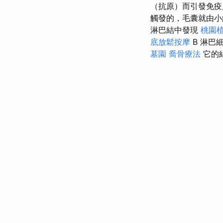
（抗原）而引發免
觸發的，毛囊就由小
淋巴結中發現
桃園
底放鬆按摩
B 淋巴
墓園
喬骨療法
它的