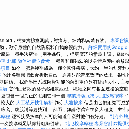
lshield，根據實驗室測試，對病毒、細菌和真菌有效。
專業會議
動，激活身體的自然防禦和自我修復能力。
詳細實用的Google
摩是一種手法療法（用手進行），從更廣泛的意義上講，屬於
院 北部
徵信社價位參考
一種溫和而強烈的以身體為導向的放
務項目
如今，肥胖幾乎成為一種全國性疾病，大約一半的匈牙利
痧
他用各種減肥飲食折磨自己，通常只能帶來暫時的效果，很快
新開始。 我們淋巴系統防禦功能的解剖單位只有針頭大小，主
種類
它們由鬆散的格子纖維網組成，纖維之間有相互連接的空
中還包含一個真正的毛細管和一個
專業清潔服務
大腿放鬆按摩
(
較大的
人工植牙技術解析
(15)
大雅按摩
個是由它們組織而成
腋窩、腹股溝等處找到。 然而，無論你讓它在多大程度上主宰
摩療程
經常接受按摩的人可能知道什麼對他們有好處。
到府外燴
一次按摩就足以保持組織健康。
北屯按摩療程
專業會計師提供