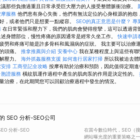
建議那些負擔過重且日常承受巨大壓力的人接受整體脈衝治療。
按摩服務
他們患有身心失衡，他們有無法定位的心身根源的抱怨
好，或者他們只是想要一點縱容。
SEO的真正意思是什麼？
專
請
在日常緊張和壓力下，我們的肌肉會變得痙攣，這可以透過背
述身體部位，慢性疼痛的原因通常是經常久坐工作。
快速申請
疲勞和疼痛可能是許多骨科和風濕病的症狀。 我主要可以治療
起的頭痛。
推拿推薦與介紹
安養中心
我在某種程度上與這些有聯
緩解壓力。
海外抓姦服務支援
如何進行居家打掃
所以我被迫去體
鬆安排
工商登記全攻略
按摩有助於治療和預防，因此值得定期
台胞證服務
橫紋肌運作過程中產生的肌肉泵的作用是決定性的。
量治療，在此期間您可以回顧治療過程中發生的情況。
 SEO 分析-SEO公司
O 分析-SEO
在當今數位時代，SEO（
網站曝光度的重要策略之