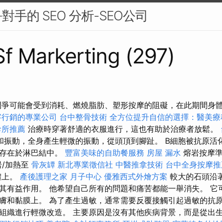
手的 SEO 分析-SEO公司
 Sf Markerting (297)
鬥爭可能會受到消耗、燃燒脂肪、塑形按摩的阻礙，在此期間身
字行銷的專業公司
台中整骨技術
全方位提升自信的選擇：醫美療
診所推薦
治療時穿著舒適的衣服進行，這也有助於治療者放鬆。
和振動，全身產生輕微的振動，從頭頂到腳趾。 B細胞被抗原活
要存在於淋巴結中。
豐富美味的自助餐服務
房屋 漏水
熔岩按摩準
岩/加熱至
骨灰罈
新北專業徵信社
中醫推拿技術
台中全身按摩
體上。
產後護理之家 月子中心
優雅西式外燴方案
較大的石頭沿
其有益作用。 他希望自己所有的問題和痛苦都能一舉消失。 它
膚和黏膜上。 為了產生過敏，通常需要反覆接觸引起過敏的抗原
組織進行輕微改造。 主要原因是沒有其他疾病背景，而是從出