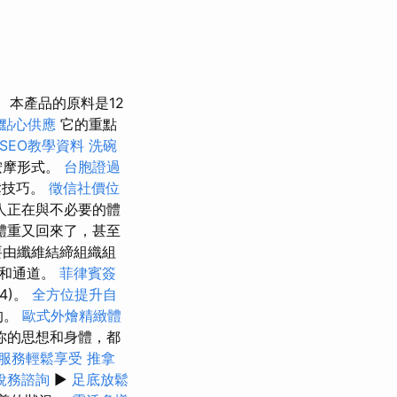
本產品的原料是12
點心供應
它的重點
 SEO教學資料
洗碗
按摩形式。
台胞證過
鬆技巧。
徵信社價位
人正在與不必要的體
體重又回來了，甚至
要由纖維結締組織組
腔和通道。
菲律賓簽
14)。
全方位提升自
的。
歐式外燴精緻體
你的思想和身體，都
服務輕鬆享受
推拿
稅務諮詢
▶
足底放鬆