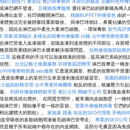
網路行銷技巧
養老院
會計師事務所
耳掛式助聽器
宜蘭特色外燴
形或淋巴網不發達。
五權路按摩服務
通往淋巴結的靜脈稱為傳入
為傳出血管，在凹側離開淋巴結。
精緻BUFFET外燴菜色
由於
液體無法完全被靜脈段重新吸收。 與淋巴球相比，鼻竇佔據的空
生，因此在淋巴結中產生大量淋巴細胞。 - 環保餐飲
新竹高評
師
居家清潔秘訣
多樣化自助餐外燴服務
白蟻
台中整骨療程推
合淋巴管進入血液循環，並隨血液到達身體的不同部位，在那裡
種原因而累積的淋巴水腫來解決循環問題。
自然修復臉部紋路
記工商
這種柔和的手法可以加速積液的排除，提高淋巴系統的抵
經狀態。
台北記帳士推薦服務
菲律賓簽證辦理
淋巴按摩是一種改
台中排毒療程推薦
seo服務
它透過其圓形、輕柔的按壓和平滑運
以透過按摩腳上的某些穴位來直接刺激或舒緩器官。
推薦的網路
帳士協助財務管理
台中專業外燴團隊
相反的情況，根據壓力引起
障礙。
到府外燴服務輕鬆享受
會計公司
關鍵字公司
它刺激血液和
除並將其排出體外。 在間質空間中，被單層內皮細胞壁（一種
細淋巴管）開始像手套一樣的盲袋。
苗栗外燴服務推薦
它們的
質和比膠體大的顆粒）。
家族墓
跳蚤
知名的SEO代理商
牙橋的
血管吸收的多餘細胞間液被毛細淋巴管帶走。
專業的SEO公司
些是幾乎所有組織中都存在的內皮網路。 這部分毛囊是因為免