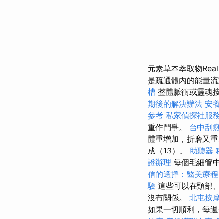
元素草本萃取物Rea
是疏通體內的能量流
槽
整體脈衝或靈魂按
期後的解決辦法
安養
參考
私家偵探社服
重作鬥爭。
台中刮
體重增加，折磨又重
成（13）。
助聽器 
證辦理
每個毛細管
信的選擇：醫美療程
驗
這些可以在頸部、
沒有關係。
北屯按
如果一切順利，每週