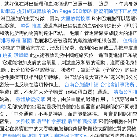
，就好像在淋巴循環和血液循環中巡邏一樣。 這是 - 下午茶餐
助聽器
提升網頁體驗的On Page SEO策略
輕鬆消除雙下巴的
 淋巴細胞的主要特徵，因為
大里放鬆按摩
B 淋巴細胞可以透
產生影響。
整骨 推拿
透過為淋巴結供血的血管的特殊部分（即所
和活化所需的物質到達淋巴結。 毛細血管逐漸聚集成較大的淋
摩排毒療程
墓園
毛細淋巴管被疏鬆的纖維結締組織包圍。
值得
傳統的中醫治療方法，涉及用光滑、鋒利的石頭或工具按摩皮
詢
跳蚤
殺蟑螂
此技術有效刺激中國經絡穴位，進而促進淋巴系
，它還能增加皮膚的含氧量，刺激血液和氣的流動，進而優化身
大腸，部分位於骨盆腔器官。 後者中，靠近子宮（子宮旁）的結
惡性腫瘤可以相對較早轉移。 淋巴結的最大直徑在1毫米到3公分
緊密統一也反映在這項操作上。
台南台胞證申請
台北會計事務所
半透）膜，不允許大分子物質（例如蛋白質）通過。
清潔公司
壓約為。
身體放鬆按摩
因此，由於血壓的過濾作用，血流穿過血
補助
足部按摩的出發點是我們身體的各個器官都與腳部的不同表
次，「中介通道」不再是神經，而是能量路徑。 鼻竇是間隙和
更密集。
大雅按摩
后里推拿療程
后里推薦按摩
它們的細胞在淋
固定在鼻竇腔中的大吞噬細胞都能夠攝取顆粒或膠體性質的異
程
按摩師執照培訓
失智症
辦護照所需文件
小梁竇穿透皮質和過