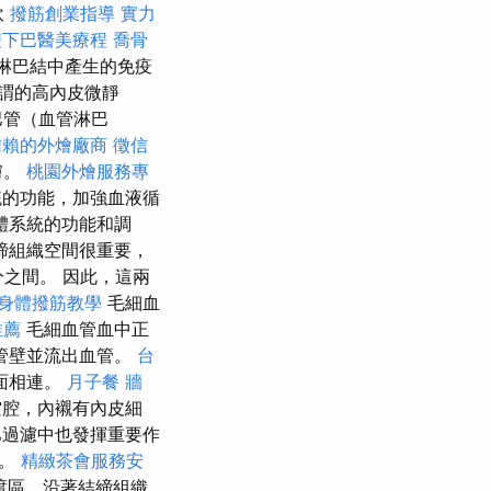
飲
撥筋創業指導
實力
雙下巴醫美療程
喬骨
過淋巴結中產生的免疫
謂的高內皮微靜
巴管（血管淋巴
信賴的外燴廠商
徵信
膚。
桃園外燴服務專
統的功能，加強血液循
體系統的功能和調
締組織空間很重要，
之間。 因此，這兩
身體撥筋教學
毛細血
推薦
毛細血管血中正
管壁並流出血管。
台
面相連。
月子餐
牆
空腔，內襯有內皮細
巴過濾中也發揮重要作
物。
精緻茶會服務安
渡區，沿著結締組織