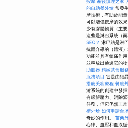
按摩
產後護理之家 
的自助餐外燴
常發生
摩技術，有助於能量
可以增強按摩的效果
少有膠體物質（主要
這些是淋巴系統（
SEO？
淋巴結是淋
抗體介導的（體液）
功能並具有鎮痛作
並釋放出通過它的
助聽器
精緻茶會服
服務項目
它是由細晶
撥筋美容療程
餐廳
濾系統的創建中發揮
有緩解壓力、消除緊
任務，但它仍然非常
禮外燴
如何申請台
奇妙的作用。
苗栗
心律、血壓和血液循