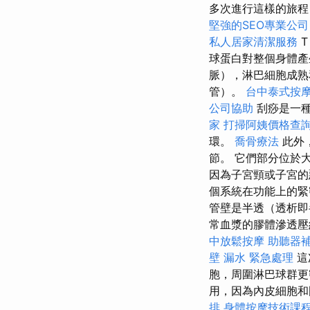
多次進行這樣的旅程
堅強的SEO專業公司
私人居家清潔服務
T
球蛋白對整個身體
脈），淋巴細胞成熟
管）。
台中泰式按
公司協助
刮痧是一種
家
打掃阿姨價格查
環。
喬骨療法
此外
節。 它們部分位於
因為子宮頸或子宮的
個系統在功能上的
管壁是半透（透析即
常血漿的膠體滲透
中放鬆按摩
助聽器
壁 漏水 緊急處理
這
胞，周圍淋巴球群
用，因為內皮細胞和
排
身體按摩技術課