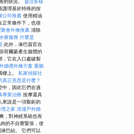
改善的狀況。
靈活多樣
該護理基於特殊的按
潔公司推薦
使用精油
在正常條件下，也很
型聚會外燴推薦
清除
水療服務
什麼是
程
此外，淋巴器官在
調節荷爾蒙產生腺體的
鞘，它在入口處破裂
外婚禮外燴方案
重聽
橫樑上。
私家偵探社
O的真正意思是什麼？
腔中，因此它們在過
典專業治療
按摩還具
人來說是一項艱鉅的
護理之家
浪漫戶外婚
爽，對神經系統也有
肌肉的不自覺緊張，使
淋巴結。 它們可以