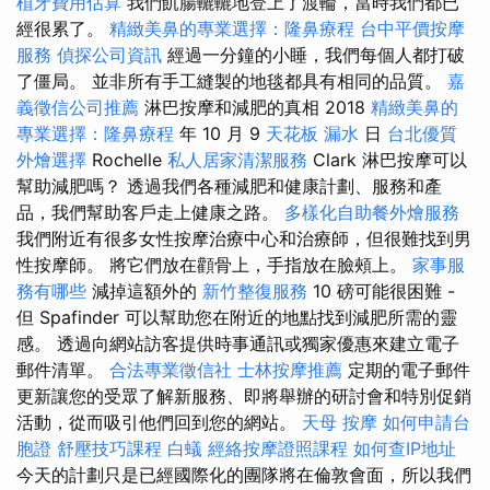
植牙費用估算
我們飢腸轆轆地登上了渡輪，當時我們都已
經很累了。
精緻美鼻的專業選擇：隆鼻療程
台中平價按摩
服務
偵探公司資訊
經過一分鐘的小睡，我們每個人都打破
了僵局。 並非所有手工縫製的地毯都具有相同的品質。
嘉
義徵信公司推薦
淋巴按摩和減肥的真相 2018
精緻美鼻的
專業選擇：隆鼻療程
年 10 月 9
天花板 漏水
日
台北優質
外燴選擇
Rochelle
私人居家清潔服務
Clark 淋巴按摩可以
幫助減肥嗎？ 透過我們各種減肥和健康計劃、服務和產
品，我們幫助客戶走上健康之路。
多樣化自助餐外燴服務
我們附近有很多女性按摩治療中心和治療師，但很難找到男
性按摩師。 將它們放在顴骨上，手指放在臉頰上。
家事服
務有哪些
減掉這額外的
新竹整復服務
10 磅可能很困難 -
但 Spafinder 可以幫助您在附近的地點找到減肥所需的靈
感。 透過向網站訪客提供時事通訊或獨家優惠來建立電子
郵件清單。
合法專業徵信社
士林按摩推薦
定期的電子郵件
更新讓您的受眾了解新服務、即將舉辦的研討會和特別促銷
活動，從而吸引他們回到您的網站。
天母 按摩
如何申請台
胞證
舒壓技巧課程
白蟻
經絡按摩證照課程
如何查IP地址
今天的計劃只是已經國際化的團隊將在倫敦會面，所以我們