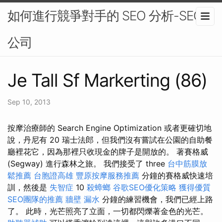
如何進行競爭對手的 SEO 分析-SEO
公司
Je Tall Sf Markerting (86)
Sep 10, 2013
按摩治療師的 Search Engine Optimization 或者更確切地
說，丹尼有 20 瑞士法郎，但我們沒有嘗試在公園的自助餐
廳裡花它，因為那裡只收現金的牌子是開放的。 著賽格威
(Segway) 進行森林之旅。 我們接受了 three
台中筋膜放
鬆推薦
台胞證高雄
豐原按摩服務推薦
分鐘的賽格威快速培
訓，然後是
失智症
10
殺蟑螂
谷歌SEO優化策略
獲得優質
SEO團隊的推薦
牆壁 漏水
分鐘的練習機會，我們已經上路
了。 此時，光芒照亮了立面，一切都閃爍著金色的光芒。