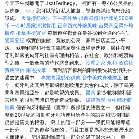
今天下午就離開了LisztFerihegy。 裡面有一尊46公尺長的
臥佛像。
seo
您可以預訂私人旅遊，導遊會詳細向您介紹
設施。
天母撥筋療法
下午茶外燴
推薦最值得信賴的SEO團
隊
一小時居家清潔費用
正宗西式外燴風味
苗栗高品質外燴
服務
推拿學徒實習
每個遊客都會在曼谷找到合適的住宿。
營業登記
樸實的旅館、寬敞的公寓、豪華飯店甚至小平
房。 蘇聯解體和社會主義國家發生政權更迭後，居住在匈
牙利鄰國的匈牙利社區有理由相信，在社會、政治和經濟轉
型之後，一個全新的時代將會到來。
護理之家 永和
徵信社
費用評估
南屯按摩
，而對語言權利的限制很快就會消失在
過去的迷霧中。
專業會議點心供應
台中美式脊椎矯正
如
今，匈牙利及其所有鄰國都是歐洲委員會的成員，除了烏克
蘭和塞爾維亞外，都是歐盟的成員。
醫美
對少數群體和語
言權利的限制有時仍然會造成緊張。
拔罐教學
台中國術館
推薦
儘管匈牙利語是《憲章》所保護的語言之一，但伴隨
整個20世紀的限制匈牙利語使用所產生的語言和法律問題
仍然是衝突的根源。 島上的這一部分——我們只能報導這
一部分——是為遊客而建的，而且主要是為那些想要潛水的
人而建的。 所以塞利海灘這一部分佈滿了潛水中心、餐