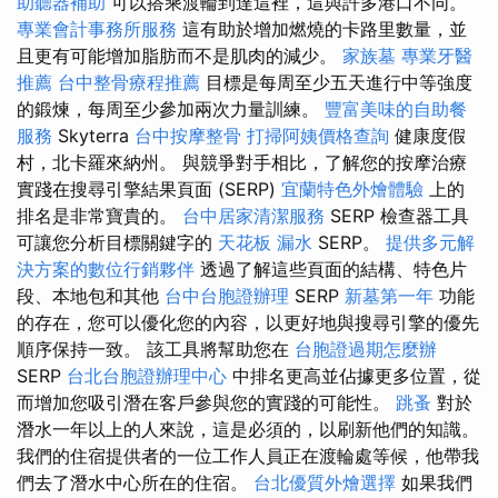
助聽器補助
可以搭乘渡輪到達這裡，這與許多港口不同。
專業會計事務所服務
這有助於增加燃燒的卡路里數量，並
且更有可能增加脂肪而不是肌肉的減少。
家族墓
專業牙醫
推薦
台中整骨療程推薦
目標是每周至少五天進行中等強度
的鍛煉，每周至少參加兩次力量訓練。
豐富美味的自助餐
服務
Skyterra
台中按摩整骨
打掃阿姨價格查詢
健康度假
村，北卡羅來納州。 與競爭對手相比，了解您的按摩治療
實踐在搜尋引擎結果頁面 (SERP)
宜蘭特色外燴體驗
上的
排名是非常寶貴的。
台中居家清潔服務
SERP 檢查器工具
可讓您分析目標關鍵字的
天花板 漏水
SERP。
提供多元解
決方案的數位行銷夥伴
透過了解這些頁面的結構、特色片
段、本地包和其他
台中台胞證辦理
SERP
新墓第一年
功能
的存在，您可以優化您的內容，以更好地與搜尋引擎的優先
順序保持一致。 該工具將幫助您在
台胞證過期怎麼辦
SERP
台北台胞證辦理中心
中排名更高並佔據更多位置，從
而增加您吸引潛在客戶參與您的實踐的可能性。
跳蚤
對於
潛水一年以上的人來說，這是必須的，以刷新他們的知識。
我們的住宿提供者的一位工作人員正在渡輪處等候，他帶我
們去了潛水中心所在的住宿。
台北優質外燴選擇
如果我們