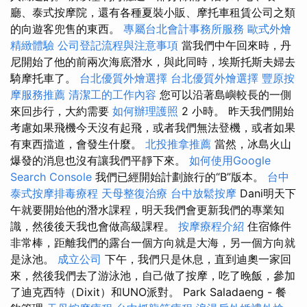
廳、泰式按摩院，還有各種夏裝小販、摩托車租賃公司之類
的向遊客兜售的東西。
專屬台北會計事務所服務
歐式外燴
精緻體驗
公司登記流程與注意事項
當我們中午回來時，丹
尼開始了他的前兩次海底潛水，與此同時，埃斯托斯夫婦去
騎摩托車了。
台北優質外燴選擇
台北優質外燴選擇
豐原按
摩服務推薦
清潔工的工作內容
您可以沿著島嶼較長的一側
來回步行，大約需要
如何辦理護照
2 小時。 昨天我們開始
考慮如果飛機今天沒有起飛，或者我們無法登機，或者如果
有東西擋道，會發生什麼。
北投推拿推薦
當然，冰島火山
爆發的消息也沒有讓我們平靜下來。
如何使用Google
Search Console
我們已經開始計劃旅行的“B”版本。
台中
泰式按摩排毒療程
天母整復治療
台中放鬆按摩
Dani明天下
午就要開始他的潛水課程，明天我們會更新我們的專業知
識，然後後天我也會做高級課程。
按摩療程介紹
住宿條件
非常棒，距離我們的露台一個方向就是大海，另一個方向就
是泳池。
成立公司
下午，我們只是休息，直到迪奧一家回
來，然後我們去了游泳池，自己做了按摩，吃了晚飯，參加
了迪克西特（Dixit）和UNO派對。 Park Saladaeng - 餐