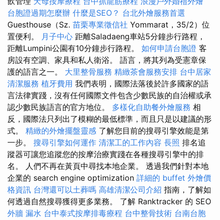
飲管理
天母按摩療程
台中抓龍筋療程
浪漫戶外婚禮外燴
台胞證過期怎麼辦
什麼是SEO？
台北外燴服務首選
Guesthouse（Sz.
苗栗專業徵信社
Yommarat，35/2）位
置便利。
月子中心
距離Saladaeng車站5分鐘步行路程，
距離Lumpini公園有10分鐘步行路程。
如何申請台胞證
客
房設有空調、家具和私人衛浴。 語言，將其列為受憲章保
護的語言之一。
大里整骨服務
精緻茶會服務安排
台中居家
清潔服務
植牙費用
我們表明，國際法落後於許多國家的語
言法律實踐，沒有任何國際文件包含少數民族的自治權或承
認少數民族語言的官方地位。
多樣化自助餐外燴服務
相
反，國際法只列出了模糊的最低標準，而且只是以建議的形
式。
精緻的外燴擺盤靈感
了解您目前的搜尋引擎效能是第
一步。
搜尋引擎如何運作
清潔工的工作內容
長照
排名追
蹤器可讓您追蹤您的按摩治療實踐在各種搜尋引擎中的排
名。 人們不再在黃頁中尋找本地企業。 透過我們針對本地
企業的 search engine optimization
詳細的 buffet 外燴價
格資訊
台灣還可以土葬嗎
高雄清潔公司介紹
指南，了解如
何透過自然搜尋獲得更多業務。 了解 Ranktracker 的 SEO
外牆 漏水
台中泰式按摩排毒療程
台中整骨技術
台南台胞