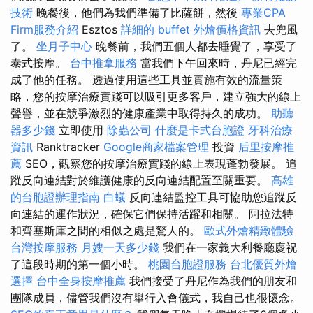
技術
晚餐後，他們為我們準備了比薩餅，然後
專業CPA
Firm服務介紹
Esztos
詳細的 buffet 外燴價格資訊
去兜風
了。
坐月子中心
晚餐前，我們五個人都去睡覺了，享受了
泰式按摩。
台中推拿服務
當我們下午回來時，丹尼已經完
成了他的任務。 透過使用這些工具並實施有效的流量策
略，您的按摩治療實踐可以吸引更多客戶，建立強大的線上
聲譽，並在競爭激烈的健康產業中取得持久的成功。
助聽
器多少錢
立即使用
除蟲公司
什麼是卡式台胞證
牙科治療
資訊
Ranktracker
Google商家檔案管理
投資
后里按摩推
薦
SEO，觀察您的按摩治療實踐的線上表現蓬勃發展。 追
蹤反向連結對於維護健康的反向連結配置至關重要。
高雄
的台胞證辦理指南
白蟻
反向連結監控工具可協助您追蹤反
向連結的運作狀況，確保它們保持活躍和相關。 阿拉法特
和齊塞斯庫之間的相似之處是驚人的。
歐式外燴精緻體驗
台灣按摩服務
月嫂一天多少錢
我們在一家義大利餐廳慶祝
了這段時期的第一個小時。
桃園台胞證服務
台北優質外燴
選擇
台中全身按摩推薦
我們接受了丹尼作為我們的朋友和
團隊成員，儘管我們沒有舉行入會儀式，我自己也很懷念。