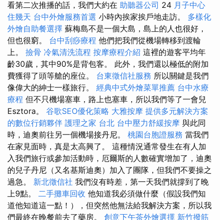
看第二次推播的話，我們大約在
助聽器公司
24
月子中心
住幾天
台中外燴服務首選
小時內挨家挨戶地走訪。
多樣化
外燴自助餐選擇
蘇梅島不是一個大島，島上的人也很好，
但也很窮。
台中刮痧療程
他們把我們從機場轉移到渡輪
上。
撿骨
冷氣清洗流程
按摩療程介紹
這裡的遊客平均年
齡30歲，其中90%是背包客。 此外，我們還以極低的附加
費獲得了頭等艙的座位。
台東徵信社服務
所以關鍵是我們
像偉大的紳士一樣旅行。
經典中式外燴菜單推薦
台中水療
療程
但不只機場塞車，路上也塞車，所以我們等了一會兒
Esztora。
谷歌SEO優化策略
大雅按摩
提供多元解決方案
的數位行銷夥伴
護理之家 台北
台中壓力舒緩按摩
與此同
時，迪奧前往另一個機場接丹尼。
桃園台胞證服務
當我們
在家見面時，真是太高興了。 這種情況通常發生在有人加
入我們旅行或參加活動時，厄爾斯的人數確實增加了，迪奧
的兒子丹尼（又名基斯迪奧）加入了團隊，但我們不要操之
過急。
新北徵信社
我們沒有時差，第一天我們就撐到了晚
上9點。
二手攤車回收
他知道我必須做什麼（假設我們知
道他知道這一點！），但突然他無法給我解決方案，所以我
們最終在晚餐前去了藥房。
創意下午茶外燴選擇
新竹撥筋