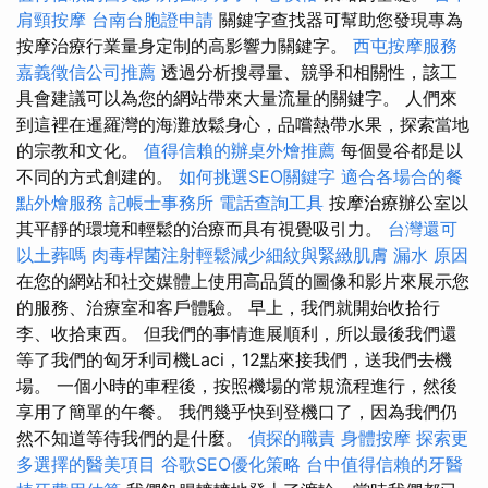
肩頸按摩
台南台胞證申請
關鍵字查找器可幫助您發現專為
按摩治療行業量身定制的高影響力關鍵字。
西屯按摩服務
嘉義徵信公司推薦
透過分析搜尋量、競爭和相關性，該工
具會建議可以為您的網站帶來大量流量的關鍵字。 人們來
到這裡在暹羅灣的海灘放鬆身心，品嚐熱帶水果，探索當地
的宗教和文化。
值得信賴的辦桌外燴推薦
每個曼谷都是以
不同的方式創建的。
如何挑選SEO關鍵字
適合各場合的餐
點外燴服務
記帳士事務所
電話查詢工具
按摩治療辦公室以
其平靜的環境和輕鬆的治療而具有視覺吸引力。
台灣還可
以土葬嗎
肉毒桿菌注射輕鬆減少細紋與緊緻肌膚
漏水 原因
在您的網站和社交媒體上使用高品質的圖像和影片來展示您
的服務、治療室和客戶體驗。 早上，我們就開始收拾行
李、收拾東西。 但我們的事情進展順利，所以最後我們還
等了我們的匈牙利司機Laci，12點來接我們，送我們去機
場。 一個小時的車程後，按照機場的常規流程進行，然後
享用了簡單的午餐。 我們幾乎快到登機口了，因為我們仍
然不知道等待我們的是什麼。
偵探的職責
身體按摩
探索更
多選擇的醫美項目
谷歌SEO優化策略
台中值得信賴的牙醫