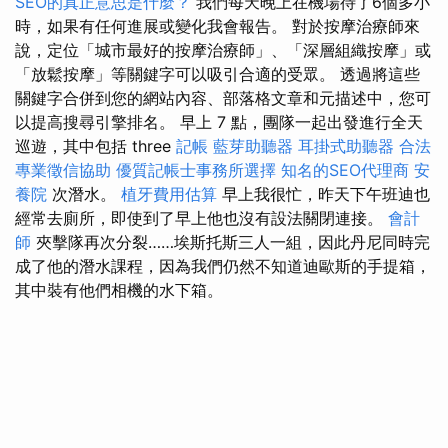
SEO的真正意思是什麼？
我們每天晚上在機場待了6個多小
時，如果有任何進展或變化我會報告。 對於按摩治療師來
說，定位「城市最好的按摩治療師」、「深層組織按摩」或
「放鬆按摩」等關鍵字可以吸引合適的受眾。 透過將這些
關鍵字合併到您的網站內容、部落格文章和元描述中，您可
以提高搜尋引擎排名。 早上 7 點，團隊一起出發進行全天
巡遊，其中包括 three
記帳
藍芽助聽器
耳掛式助聽器
合法
專業徵信協助
優質記帳士事務所選擇
知名的SEO代理商
安
養院
次潛水。
植牙費用估算
早上我很忙，昨天下午班迪也
經常去廁所，即使到了早上他也沒有設法關閉連接。
會計
師
夾擊隊再次分裂……埃斯托斯三人一組，因此丹尼同時完
成了他的潛水課程，因為我們仍然不知道迪歐斯的手提箱，
其中裝有他們相機的水下箱。